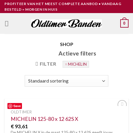
Skip
PROFITEER VAN HET MEEST COMPLETE AANBOD • VANDAAG
BESTELD = MORGEN IN HUIS
to
content
0
SHOP
Actieve filters
FILTER
MICHELIN
Save
OLDTIMER
Toevoegen
aan
MICHELIN 125-80 x 12 62S X
verlanglijst
€
93,61
De MICHELIN X in de maat 125-80 x 12 62S geeft jouw