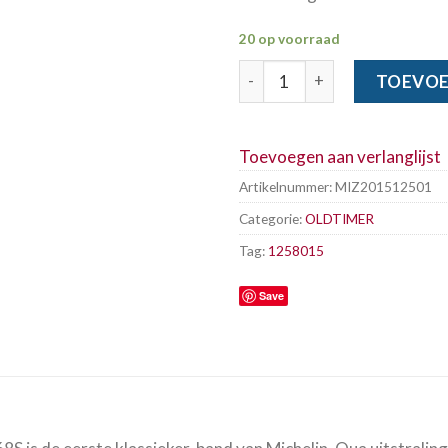
20 op voorraad
MICHELIN 125-80 x 15 68S X 
TOEVOE
Toevoegen aan verlanglijst
Artikelnummer:
MIZ201512501
Categorie:
OLDTIMER
Tag:
1258015
Save