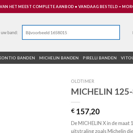
 VAN HET MEEST COMPLETE AANBOD • VANDAAG BESTELD = MORG
 uw band:
KONTIO BANDEN
MICHELIN BANDEN
PIRELLI BANDEN
VITO
OLDTIMER
MICHELIN 125-8
Toevoegen
aan
verlanglijst
157,20
€
De MICHELIN X in de maat 1
uitstraling zoals Michelin d