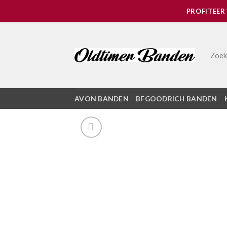
Skip
PROFITEER
to
content
Zoek
AVON BANDEN
BFGOODRICH BANDEN