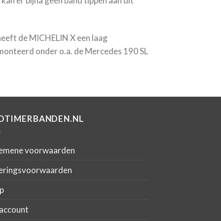
kan er bijna geen band tippen aan dit
heeft de MICHELIN X een laag
emonteerd onder o.a. de Mercedes 190 SL
DTIMERBANDEN.NL
emene voorwaarden
eringsvoorwaarden
p
account