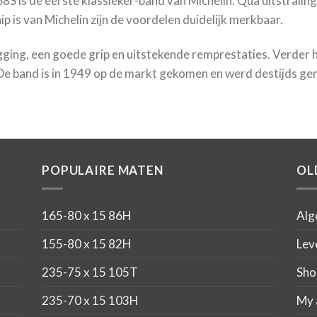
 is de eerste klassieker-band van Michelin. Qua uitstraling 
 is van Michelin zijn de voordelen duidelijk merkbaar.
ging, een goede grip en uitstekende remprestaties. Verder 
 De band is in 1949 op de markt gekomen en werd destijds g
POPULAIRE MATEN
OL
165-80 x 15 86H
Alg
155-80 x 15 82H
Lev
235-75 x 15 105T
Sho
235-70 x 15 103H
My 