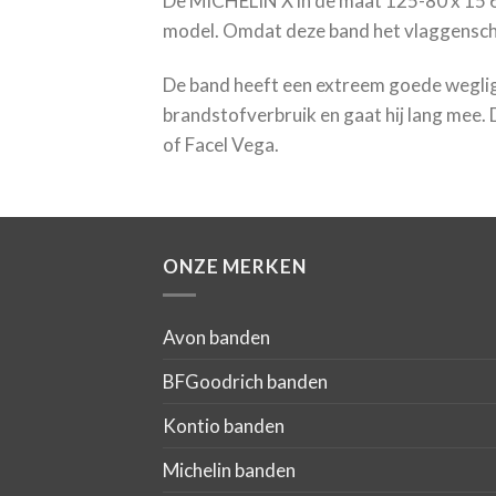
De MICHELIN X in de maat 125-80 x 15 68S
model. Omdat deze band het vlaggenschip
De band heeft een extreem goede weglig
brandstofverbruik en gaat hij lang mee.
of Facel Vega.
ONZE MERKEN
Avon banden
BFGoodrich banden
Kontio banden
Michelin banden