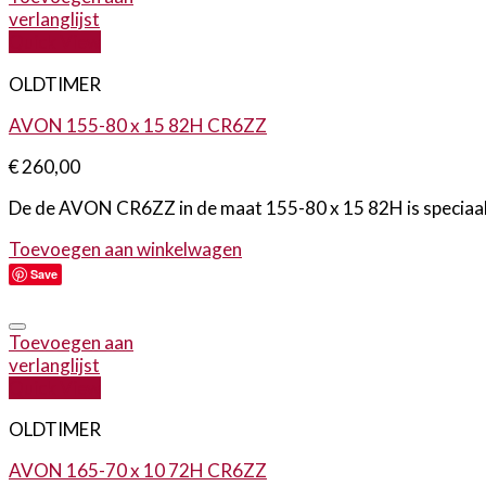
verlanglijst
Quick View
OLDTIMER
AVON 155-80 x 15 82H CR6ZZ
€
260,00
De de AVON CR6ZZ in de maat 155-80 x 15 82H is speciaal o
Toevoegen aan winkelwagen
Save
Toevoegen aan
verlanglijst
Quick View
OLDTIMER
AVON 165-70 x 10 72H CR6ZZ