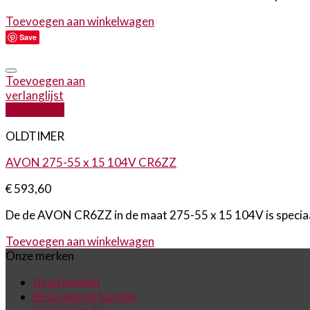
Toevoegen aan winkelwagen
Save
Toevoegen aan
verlanglijst
Quick View
OLDTIMER
AVON 275-55 x 15 104V CR6ZZ
€
593,60
De de AVON CR6ZZ in de maat 275-55 x 15 104V is speciaal 
Toevoegen aan winkelwagen
Onze merken
Avon banden
BFGoodrich banden