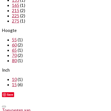
155
(1)
165
(1)
215
(2)
225
(2)
275
(1)
Hoogte
55
(1)
60
(2)
65
(1)
70
(2)
80
(1)
Inch
10
(1)
15
(6)
Save
Toevoegen aan