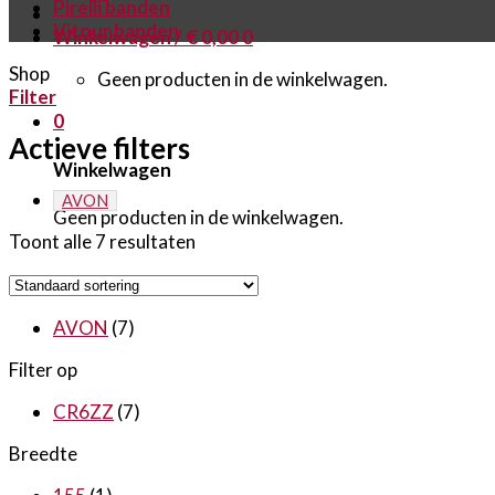
Pirelli banden
Vitour banden
Winkelwagen /
€
0,00
0
Shop
Geen producten in de winkelwagen.
Filter
0
Actieve filters
Winkelwagen
AVON
Geen producten in de winkelwagen.
Toont alle 7 resultaten
AVON
(7)
Filter op
CR6ZZ
(7)
Breedte