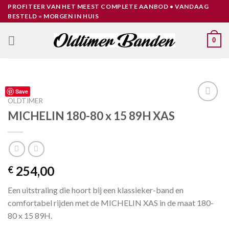
Skip
PROFITEER VAN HET MEEST COMPLETE AANBOD • VANDAAG
BESTELD = MORGEN IN HUIS
to
content
0
Save
OLDTIMER
Toevoegen
MICHELIN 180-80 x 15 89H XAS
aan
verlanglijst
254,00
€
Een uitstraling die hoort bij een klassieker-band en
comfortabel rijden met de MICHELIN XAS in de maat 180-
80 x 15 89H.