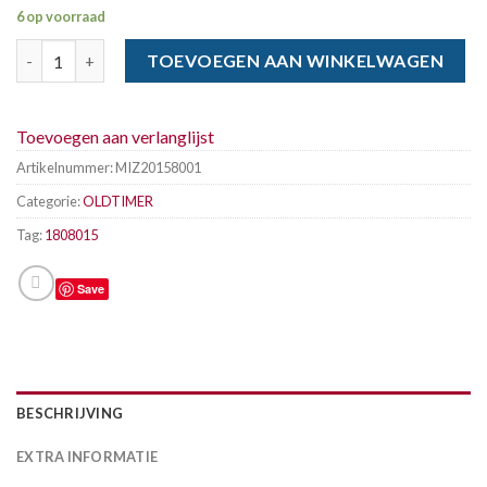
6 op voorraad
MICHELIN 180-80 x 15 89H XAS aantal
TOEVOEGEN AAN WINKELWAGEN
Toevoegen aan verlanglijst
Artikelnummer:
MIZ20158001
Categorie:
OLDTIMER
Tag:
1808015
Save
BESCHRIJVING
EXTRA INFORMATIE