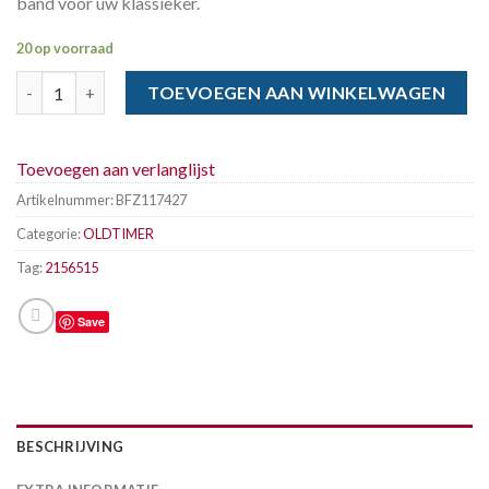
band voor uw klassieker.
20 op voorraad
BFGOODRICH 215-65 x 15 95S RADIAL T/A TL RWL aantal
TOEVOEGEN AAN WINKELWAGEN
Toevoegen aan verlanglijst
Artikelnummer:
BFZ117427
Categorie:
OLDTIMER
Tag:
2156515
Save
BESCHRIJVING