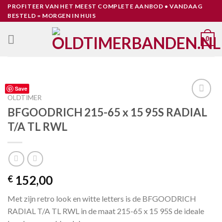
Skip
PROFITEER VAN HET MEEST COMPLETE AANBOD • VANDAAG
BESTELD = MORGEN IN HUIS
to
content
0
Save
OLDTIMER
Toevoegen
BFGOODRICH 215-65 x 15 95S RADIAL
aan
T/A TL RWL
verlanglijst
152,00
€
Met zijn retro look en witte letters is de BFGOODRICH
RADIAL T/A TL RWL in de maat 215-65 x 15 95S de ideale