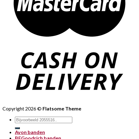
Copyright 2026 ©
Flatsome Theme
Zoeken
naar:
Avon banden
BFGoodrich banden