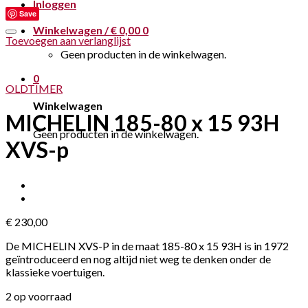
Inloggen
Save
Winkelwagen /
€
0,00
0
Toevoegen aan verlanglijst
Geen producten in de winkelwagen.
0
OLDTIMER
Winkelwagen
MICHELIN 185-80 x 15 93H
Geen producten in de winkelwagen.
XVS-p
€
230,00
De MICHELIN XVS-P in de maat 185-80 x 15 93H is in 1972
geïntroduceerd en nog altijd niet weg te denken onder de
klassieke voertuigen.
2 op voorraad