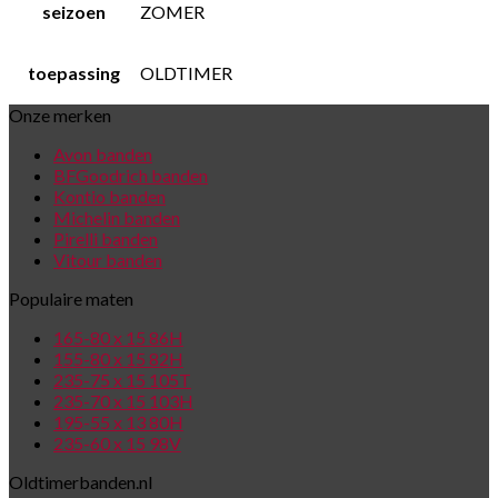
seizoen
ZOMER
toepassing
OLDTIMER
Onze merken
Avon banden
BFGoodrich banden
Kontio banden
Michelin banden
Pirelli banden
Vitour banden
Populaire maten
165-80 x 15 86H
155-80 x 15 82H
235-75 x 15 105T
235-70 x 15 103H
195-55 x 13 80H
235-60 x 15 98V
Oldtimerbanden.nl