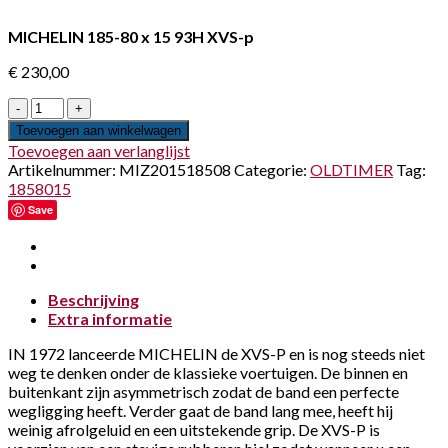
MICHELIN 185-80 x 15 93H XVS-p
€
230,00
MICHELIN
185-
Toevoegen aan winkelwagen
80
Toevoegen aan verlanglijst
x
Artikelnummer:
MIZ201518508
Categorie:
OLDTIMER
Tag:
15
1858015
93H
Save
XVS-
p
aantal
Beschrijving
Extra informatie
IN 1972 lanceerde MICHELIN de XVS-P en is nog steeds niet
weg te denken onder de klassieke voertuigen. De binnen en
buitenkant zijn asymmetrisch zodat de band een perfecte
wegligging heeft. Verder gaat de band lang mee, heeft hij
weinig afrolgeluid en een uitstekende grip. De XVS-P is