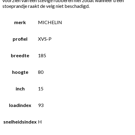
voorzien van een stevige rubberen hiel zodat wanneer u een
stoeprandje raakt de velg niet beschadigd.
merk
MICHELIN
profiel
XVS-P
breedte
185
hoogte
80
inch
15
loadindex
93
snelheidsindex
H