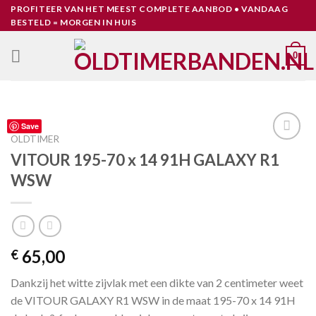
Skip
PROFITEER VAN HET MEEST COMPLETE AANBOD • VANDAAG
BESTELD = MORGEN IN HUIS
to
content
0
Save
OLDTIMER
Toevoegen
VITOUR 195-70 x 14 91H GALAXY R1
aan
WSW
verlanglijst
65,00
€
Dankzij het witte zijvlak met een dikte van 2 centimeter weet
de VITOUR GALAXY R1 WSW in de maat 195-70 x 14 91H