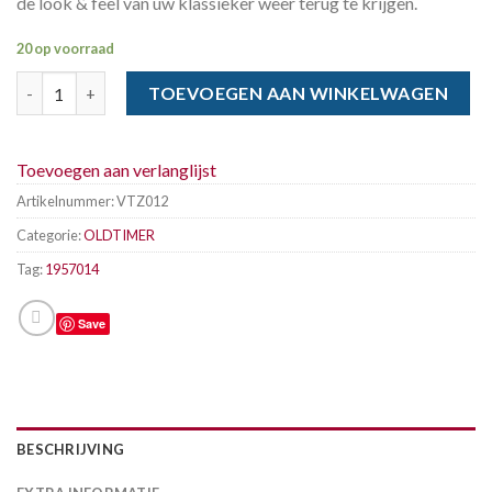
de look & feel van uw klassieker weer terug te krijgen.
20 op voorraad
VITOUR 195-70 x 14 91H GALAXY R1 WSW aantal
TOEVOEGEN AAN WINKELWAGEN
Toevoegen aan verlanglijst
Artikelnummer:
VTZ012
Categorie:
OLDTIMER
Tag:
1957014
Save
BESCHRIJVING