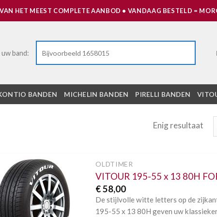
 VAN HET MEEST COMPLETE AANBOD • VANDAAG BESTELD = MORG
 uw band:
KONTIO BANDEN
MICHELIN BANDEN
PIRELLI BANDEN
VITO
Enig resultaat
OLDTIMER
VITOUR 195-55 x 13 80H F
Toevoegen
€
58,00
aan
verlanglijst
De stijlvolle witte letters op de zi
195-55 x 13 80H geven uw klassieker