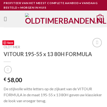
Skip
PROFITEER VAN HET MEEST COMPLETE AANBOD • VANDAAG
BESTELD = MORGEN IN HUIS
to
content
0
Save
OLDTIMER
Toevoegen
VITOUR 195-55 x 13 80H FORMULA
aan
verlanglijst
58,00
€
De stijlvolle witte letters op de zijkant van de VITOUR
FORMULA in de maat 195-55 x 13 80H geven uw klassieker
de look van vroeger terug.