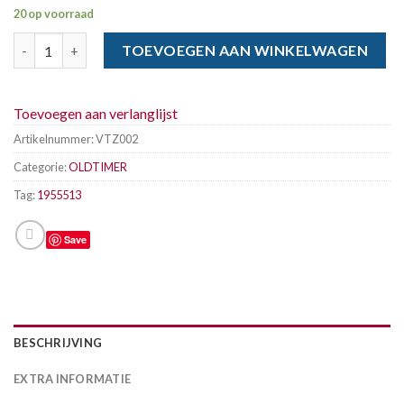
20 op voorraad
VITOUR 195-55 x 13 80H FORMULA aantal
TOEVOEGEN AAN WINKELWAGEN
Toevoegen aan verlanglijst
Artikelnummer:
VTZ002
Categorie:
OLDTIMER
Tag:
1955513
Save
BESCHRIJVING
EXTRA INFORMATIE