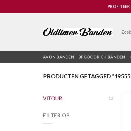
Skip
PROFITEER
to
content
Zoek
AVON BANDEN
BFGOODRICH BANDEN
PRODUCTEN GETAGGED “19555
VITOUR
(1)
FILTER OP