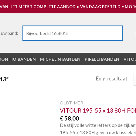
 VAN HET MEEST COMPLETE AANBOD • VANDAAG BESTELD = MORG
 uw band:
KONTIO BANDEN
MICHELIN BANDEN
PIRELLI BANDEN
VITO
Enig resultaat
13”
OLDTIMER
VITOUR 195-55 x 13 80H F
Toevoegen
€
58,00
aan
verlanglijst
De stijlvolle witte letters op de zi
195-55 x 13 80H geven uw klassieker