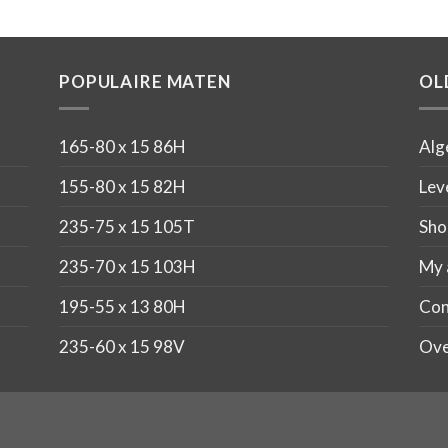
POPULAIRE MATEN
OL
165-80 x 15 86H
Alg
155-80 x 15 82H
Lev
235-75 x 15 105T
Sho
235-70 x 15 103H
My 
195-55 x 13 80H
Con
235-60 x 15 98V
Ove