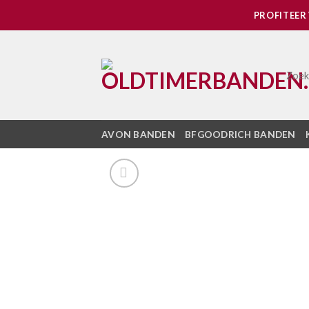
Skip
PROFITEER
to
content
Zoek
AVON BANDEN
BFGOODRICH BANDEN