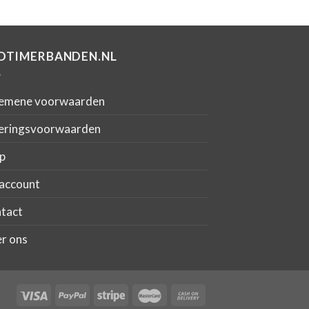
DTIMERBANDEN.NL
emene voorwaarden
eringsvoorwaarden
p
account
tact
r ons