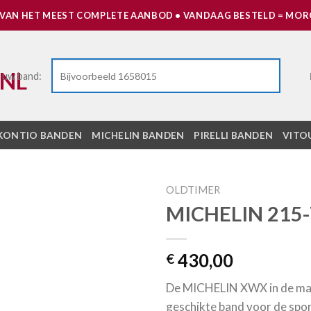
 VAN HET MEEST COMPLETE AANBOD • VANDAAG BESTELD = MORG
 uw band:
KONTIO BANDEN
MICHELIN BANDEN
PIRELLI BANDEN
VITO
OLDTIMER
MICHELIN 215-
Toevoegen
aan
verlanglijst
430,00
€
De MICHELIN XWX in de maa
geschikte band voor de spor