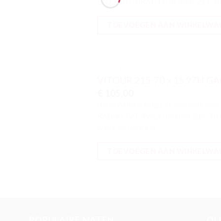
CN12 CINTURATO in de maat 215-70
TOEVOEGEN AAN WINKELWA
OLDTIMER
VITOUR 215-70 x 15 97H G
Toevoegen
€
105,00
aan
verlanglijst
Uw klassieker krijgt de originele l
RADIAL G/T RWL in de maat 215-70 x 
wang van de band.
TOEVOEGEN AAN WINKELWA
POPULAIRE MATEN
OL