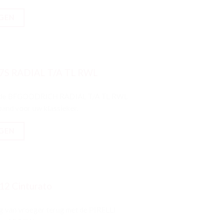
GEN
7S RADIAL T/A TL RWL
rs is de BFGOODRICH RADIAL T/A TL RWL
band voor uw klassieker.
GEN
12 Cinturato
ing van vroeger terug met de PIRELLI