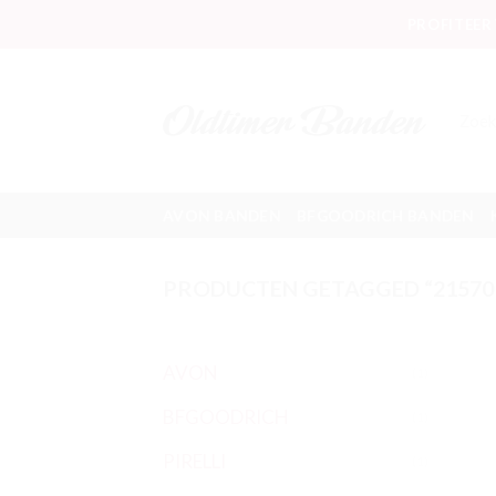
Skip
PROFITEER
to
content
Zoek
AVON BANDEN
BFGOODRICH BANDEN
PRODUCTEN GETAGGED “21570
AVON
(1)
BFGOODRICH
(1)
PIRELLI
(1)