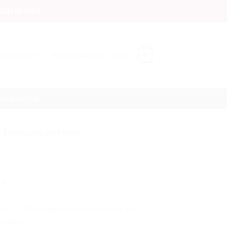
EN IN HUIS
INLOGGEN
WINKELWAGEN /
€
0,00
0
UR BANDEN
ZZ
 x 15 98V is speciaal ontworpen om aan
ssieker.