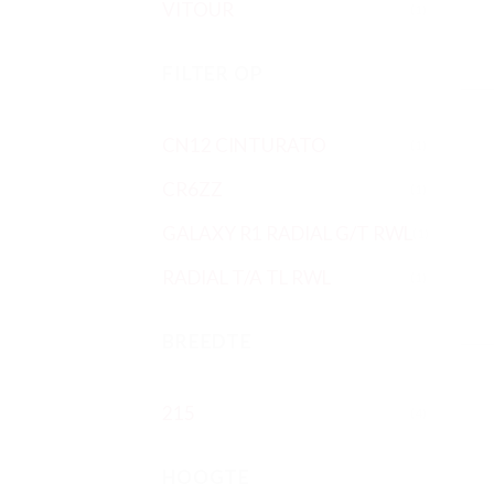
VITOUR
(1)
FILTER OP
CN12 CINTURATO
(1)
CR6ZZ
(1)
GALAXY R1 RADIAL G/T RWL
(1)
RADIAL T/A TL RWL
(1)
BREEDTE
215
(4)
HOOGTE