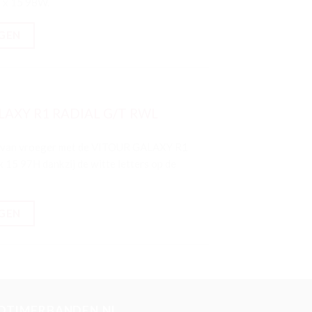
 x 15 98W.
GEN
ALAXY R1 RADIAL G/T RWL
ook van vroeger met de VITOUR GALAXY R1
15 97H dankzij de witte letters op de
GEN
DTIMERBANDEN.NL