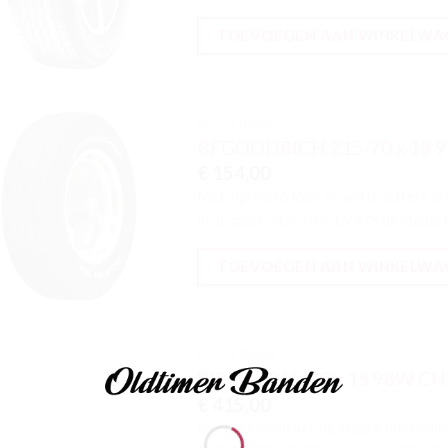
TOEVOEGEN AAN WINKELWA
OLDTIMER
BFGOODRICH 215-70 x 15 9
Toevoegen
€
154,00
aan
verlanglijst
Met zijn retro look en witte lette
in de maat 215-70 x 15 97S de ideale 
TOEVOEGEN AAN WINKELWA
OLDTIMER
PIRELLI 215-70 x 15 98W CN
Toevoegen
€
415,00
aan
verlanglijst
Geef je klassieker de stoere uitstral