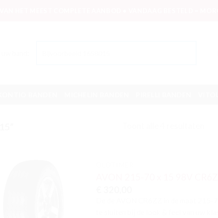
 VAN HET MEEST COMPLETE AANBOD • VANDAAG BESTELD = MORG
 uw band:
KONTIO BANDEN
MICHELIN BANDEN
PIRELLI BANDEN
VITO
Toont alle 4 resultaten
15”
OLDTIMER
AVON 215-70 x 15 98V CR6
Toevoegen
€
320,00
aan
verlanglijst
De de AVON CR6ZZ in de maat 215-70
te sluiten bij de look & feel van uw kla