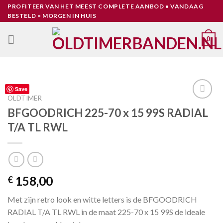
Skip
PROFITEER VAN HET MEEST COMPLETE AANBOD • VANDAAG
BESTELD = MORGEN IN HUIS
to
content
0
Save
OLDTIMER
Toevoegen
BFGOODRICH 225-70 x 15 99S RADIAL
aan
T/A TL RWL
verlanglijst
158,00
€
Met zijn retro look en witte letters is de BFGOODRICH
RADIAL T/A TL RWL in de maat 225-70 x 15 99S de ideale