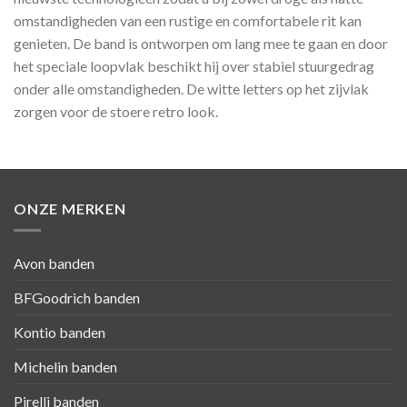
omstandigheden van een rustige en comfortabele rit kan
genieten. De band is ontworpen om lang mee te gaan en door
het speciale loopvlak beschikt hij over stabiel stuurgedrag
onder alle omstandigheden. De witte letters op het zijvlak
zorgen voor de stoere retro look.
ONZE MERKEN
Avon banden
BFGoodrich banden
Kontio banden
Michelin banden
Pirelli banden