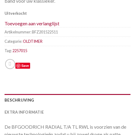
band voor uw klassieker.
Uitverkocht
Toevoegen aan verlanglijst
Artikelnummer:
BFZ201522511
Categorie:
OLDTIMER
Tag:
2257015
Save
BESCHRIJVING
EXTRA INFORMATIE
De BFGOODRICH RADIAL T/A TL RWL is voorzien van de
nieuwste technologieën zodat u bij zowel droge als natte