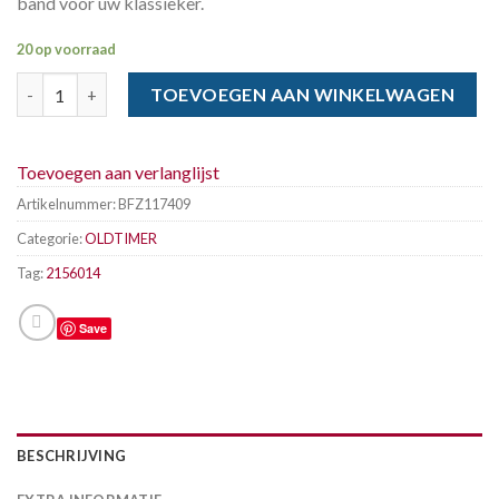
band voor uw klassieker.
20 op voorraad
BFGOODRICH 215-60 x 14 91S RADIAL T/A TL RWL aantal
TOEVOEGEN AAN WINKELWAGEN
Toevoegen aan verlanglijst
Artikelnummer:
BFZ117409
Categorie:
OLDTIMER
Tag:
2156014
Save
BESCHRIJVING