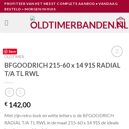
Skip
PROFITEER VAN HET MEEST COMPLETE AANBOD • VANDAAG
BESTELD = MORGEN IN HUIS
to
content
0
Save
OLDTIMER
Toevoegen
BFGOODRICH 215-60 x 14 91S RADIAL
aan
T/A TL RWL
verlanglijst
142,00
€
Met zijn retro look en witte letters is de BFGOODRICH
RADIAL T/A TL RWL in de maat 215-60 x 14 91S de ideale