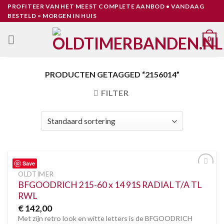
Skip
PROFITEER VAN HET MEEST COMPLETE AANBOD • VANDAAG
BESTELD = MORGEN IN HUIS
to
content
0
PRODUCTEN GETAGGED “2156014”
FILTER
Save
OLDTIMER
Toevoegen
BFGOODRICH 215-60 x 14 91S RADIAL T/A TL
aan
verlanglijst
RWL
€
142,00
Met zijn retro look en witte letters is de BFGOODRICH