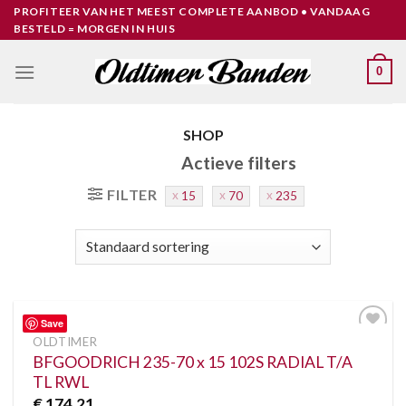
Skip
PROFITEER VAN HET MEEST COMPLETE AANBOD • VANDAAG
BESTELD = MORGEN IN HUIS
to
content
0
SHOP
Actieve filters
FILTER
15
70
235
Save
OLDTIMER
Toevoegen
BFGOODRICH 235-70 x 15 102S RADIAL T/A
aan
verlanglijst
TL RWL
€
174,21