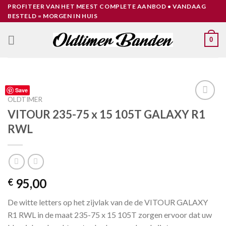
Skip
PROFITEER VAN HET MEEST COMPLETE AANBOD • VANDAAG
BESTELD = MORGEN IN HUIS
to
content
0
Save
OLDTIMER
Toevoegen
VITOUR 235-75 x 15 105T GALAXY R1
aan
RWL
verlanglijst
95,00
€
De witte letters op het zijvlak van de de VITOUR GALAXY
R1 RWL in de maat 235-75 x 15 105T zorgen ervoor dat uw