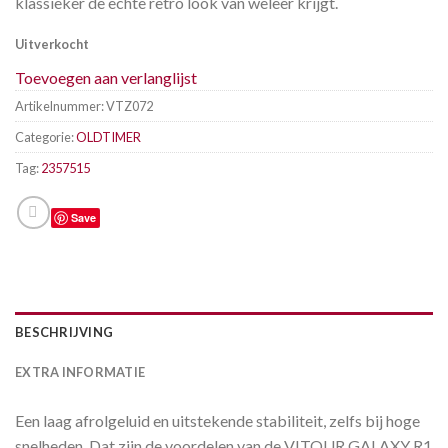
klassieker de echte retro look van weleer krijgt.
Uitverkocht
Toevoegen aan verlanglijst
Artikelnummer:
VTZ072
Categorie:
OLDTIMER
Tag:
2357515
Save
BESCHRIJVING
EXTRA INFORMATIE
Een laag afrolgeluid en uitstekende stabiliteit, zelfs bij hoge
snelheden. Dat zijn de voordelen van de VITOUR GALAXY R1