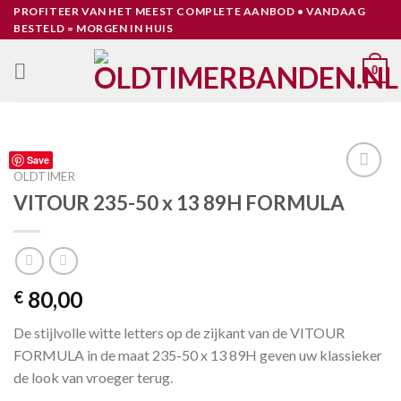
Skip
PROFITEER VAN HET MEEST COMPLETE AANBOD • VANDAAG
BESTELD = MORGEN IN HUIS
to
content
0
Save
OLDTIMER
Toevoegen
VITOUR 235-50 x 13 89H FORMULA
aan
verlanglijst
80,00
€
De stijlvolle witte letters op de zijkant van de VITOUR
FORMULA in de maat 235-50 x 13 89H geven uw klassieker
de look van vroeger terug.