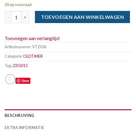
20 op voorraad
VITOUR 235-50 x 13 89H FORMULA aantal
TOEVOEGEN AAN WINKELWAGEN
Toevoegen aan verlanglijst
Artikelnummer:
VTZ036
Categorie:
OLDTIMER
Tag:
2355013
Save
BESCHRIJVING
EXTRA INFORMATIE