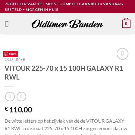
Skip
PROFITEER VAN HET MEEST COMPLETE AANBOD • VANDAAG
BESTELD = MORGEN IN HUIS
to
content
0
Save
OLDTIMER
Toevoegen
VITOUR 225-70 x 15 100H GALAXY R1
aan
RWL
verlanglijst
110,00
€
De witte letters op het zijvlak van de de VITOUR GALAXY
R1 RWL in de maat 225-70 x 15 100H zorgen ervoor dat uw