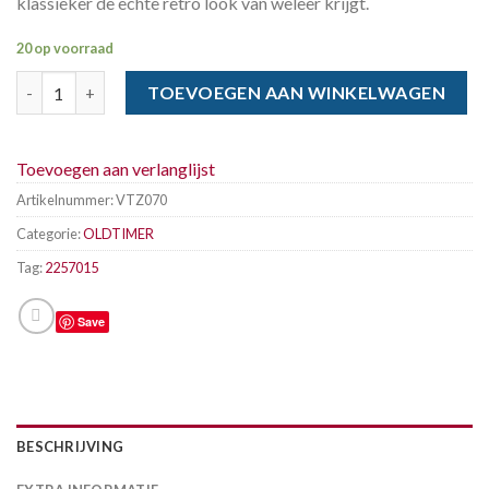
klassieker de echte retro look van weleer krijgt.
20 op voorraad
VITOUR 225-70 x 15 100H GALAXY R1 RWL aantal
TOEVOEGEN AAN WINKELWAGEN
Toevoegen aan verlanglijst
Artikelnummer:
VTZ070
Categorie:
OLDTIMER
Tag:
2257015
Save
BESCHRIJVING