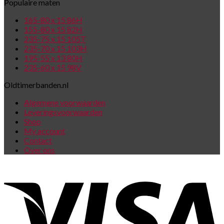
Populaire maten
165-80 x 15 86H
155-80 x 15 82H
235-75 x 15 105T
235-70 x 15 103H
195-55 x 13 80H
235-60 x 15 98V
Oldtimerbanden.nl
Algemene voorwaarden
Leveringsvoorwaarden
Shop
My account
Contact
Over ons