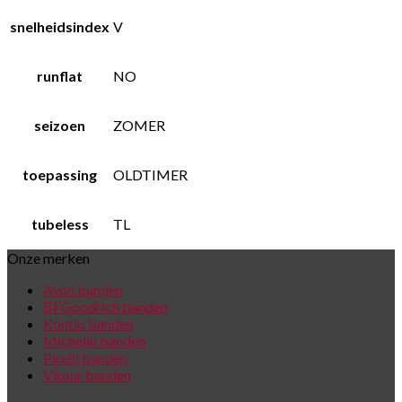
snelheidsindex
V
runflat
NO
seizoen
ZOMER
toepassing
OLDTIMER
tubeless
TL
Onze merken
Avon banden
BFGoodrich banden
Kontio banden
Michelin banden
Pirelli banden
Vitour banden