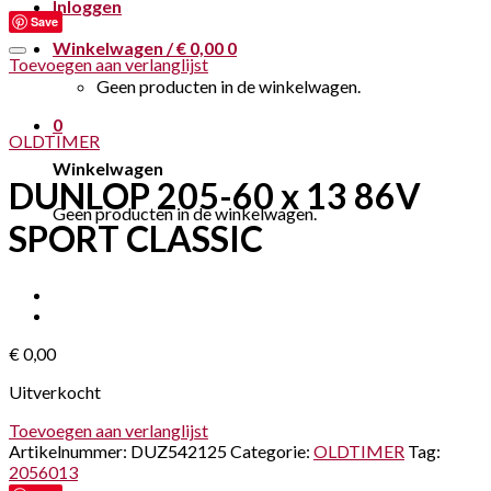
Inloggen
Save
Winkelwagen /
€
0,00
0
Toevoegen aan verlanglijst
Geen producten in de winkelwagen.
0
OLDTIMER
Winkelwagen
DUNLOP 205-60 x 13 86V
Geen producten in de winkelwagen.
SPORT CLASSIC
€
0,00
Uitverkocht
Toevoegen aan verlanglijst
Artikelnummer:
DUZ542125
Categorie:
OLDTIMER
Tag:
2056013