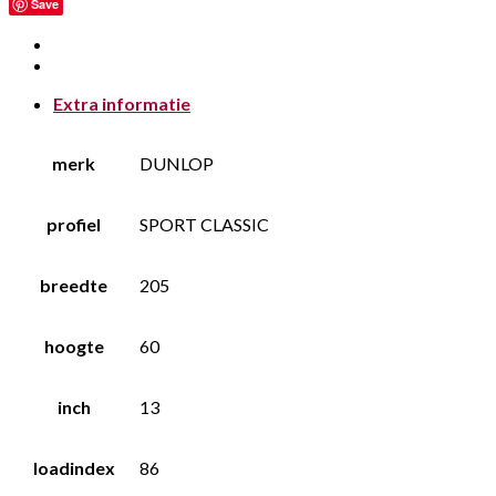
Save
Extra informatie
merk
DUNLOP
profiel
SPORT CLASSIC
breedte
205
hoogte
60
inch
13
loadindex
86