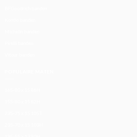
BFGoodrich banden
Kontio banden
Michelin banden
Pirelli banden
Vitour banden
POPULAIRE MATEN
165-80 x 15 86H
155-80 x 15 82H
235-75 x 15 105T
235-70 x 15 103H
195-55 x 13 80H