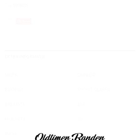
Tag:
1858015
Save
EXTRA INFORMATIE
MERK
DUNLOP
PROFIEL
SPORT CLASSIC
BREEDTE
185
HOOGTE
80
INCH
15