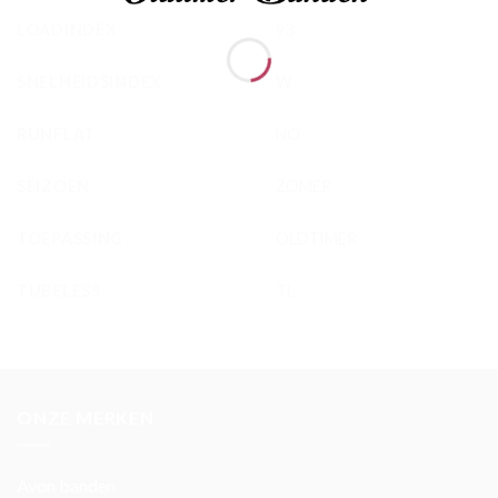
LOADINDEX
93
SNELHEIDSINDEX
W
RUNFLAT
NO
SEIZOEN
ZOMER
TOEPASSING
OLDTIMER
TUBELESS
TL
ONZE MERKEN
Avon banden