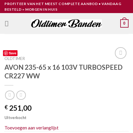
Skip
PROFITEER VAN HET MEEST COMPLETE AANBOD • VANDAAG
BESTELD = MORGEN IN HUIS
to
content
0
Save
OLDTIMER
Toevoegen
AVON 235-65 x 16 103V TURBOSPEED
aan
CR227 WW
verlanglijst
251,00
€
Uitverkocht
Toevoegen aan verlanglijst