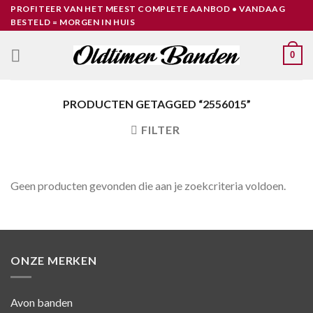
Skip
PROFITEER VAN HET MEEST COMPLETE AANBOD • VANDAAG
BESTELD = MORGEN IN HUIS
to
content
0
PRODUCTEN GETAGGED “2556015”
FILTER
Geen producten gevonden die aan je zoekcriteria voldoen.
ONZE MERKEN
Avon banden