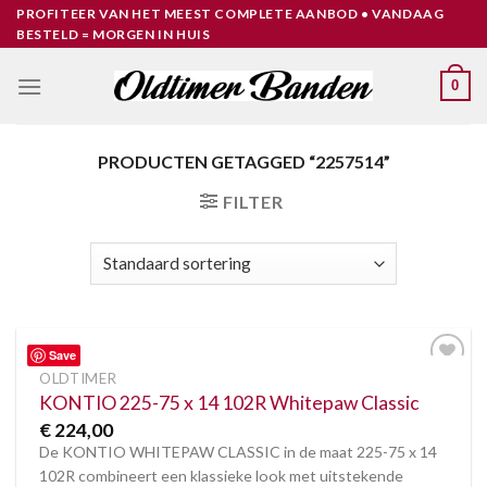
Skip
PROFITEER VAN HET MEEST COMPLETE AANBOD • VANDAAG
BESTELD = MORGEN IN HUIS
to
content
0
PRODUCTEN GETAGGED “2257514”
FILTER
Save
OLDTIMER
Toevoegen
aan
KONTIO 225-75 x 14 102R Whitepaw Classic
verlanglijst
€
224,00
De KONTIO WHITEPAW CLASSIC in de maat 225-75 x 14
102R combineert een klassieke look met uitstekende