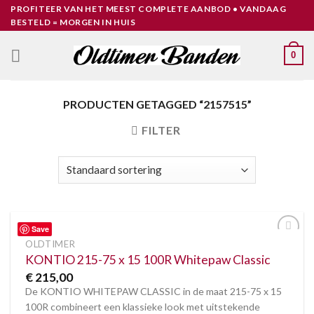
Skip
PROFITEER VAN HET MEEST COMPLETE AANBOD • VANDAAG
BESTELD = MORGEN IN HUIS
to
content
0
PRODUCTEN GETAGGED “2157515”
FILTER
Save
OLDTIMER
Toevoegen
aan
KONTIO 215-75 x 15 100R Whitepaw Classic
verlanglijst
€
215,00
De KONTIO WHITEPAW CLASSIC in de maat 215-75 x 15
100R combineert een klassieke look met uitstekende