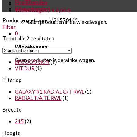
Pirelli banden
Vitour banden
Winkelwagen /
€
0,00
0
Producten getagged “2157014”
Geen producten in de winkelwagen.
Filter
0
Toont alle 2 resultaten
Winkelwagen
Geen producten in de winkelwagen.
BFGOODRICH
(1)
VITOUR
(1)
Filter op
GALAXY R1 RADIAL G/T RWL
(1)
RADIAL T/A TL RWL
(1)
Breedte
215
(2)
Hoogte