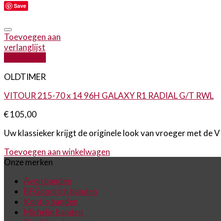
Save
Toevoegen aan
verlanglijst
Quick View
OLDTIMER
VITOUR 215-70 x 14 96H GALAXY R1 RADIAL G/T RWL
€
105,00
Uw klassieker krijgt de originele look van vroeger met d
Toevoegen aan winkelwagen
Onze merken
Avon banden
BFGoodrich banden
Kontio banden
Michelin banden