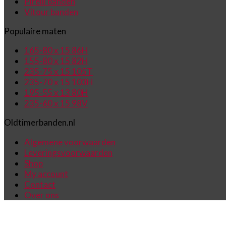
Pirelli banden
Vitour banden
Populaire maten
165-80 x 15 86H
155-80 x 15 82H
235-75 x 15 105T
235-70 x 15 103H
195-55 x 13 80H
235-60 x 15 98V
Oldtimerbanden.nl
Algemene voorwaarden
Leveringsvoorwaarden
Shop
My account
Contact
Over ons