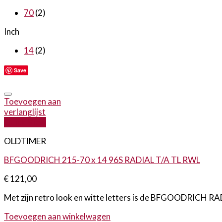
70
(2)
Inch
14
(2)
Save
Toevoegen aan
verlanglijst
Quick View
OLDTIMER
BFGOODRICH 215-70 x 14 96S RADIAL T/A TL RWL
€
121,00
Met zijn retro look en witte letters is de BFGOODRICH RA
Toevoegen aan winkelwagen