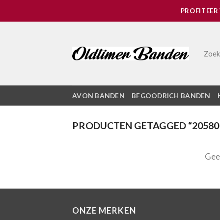
Skip
PROFITEER
to
content
Zoek
AVON BANDEN
BFGOODRICH BANDEN
PRODUCTEN GETAGGED “20580
Geen
ONZE MERKEN