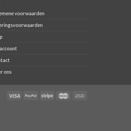
emene voorwaarden
eringsvoorwaarden
p
account
tact
r ons