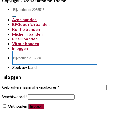
Copyright 2026 ©
Flatsome Theme
Zoeken
naar:
Avon banden
BFGoodrich banden
Kontio banden
Michelin banden
Pirelli banden
Vitour banden
Inloggen
Zoek uw band:
Inloggen
Gebruikersnaam of e-mailadres
*
Wachtwoord
*
Onthouden
Inloggen