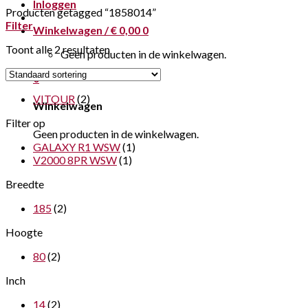
Inloggen
Producten getagged “1858014”
Filter
Winkelwagen /
€
0,00
0
Toont alle 2 resultaten
Geen producten in de winkelwagen.
0
VITOUR
(2)
Winkelwagen
Filter op
Geen producten in de winkelwagen.
GALAXY R1 WSW
(1)
V2000 8PR WSW
(1)
Breedte
185
(2)
Hoogte
80
(2)
Inch
14
(2)