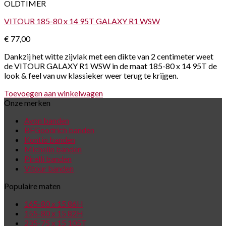
OLDTIMER
VITOUR 185-80 x 14 95T GALAXY R1 WSW
€
77,00
Dankzij het witte zijvlak met een dikte van 2 centimeter weet
de VITOUR GALAXY R1 WSW in de maat 185-80 x 14 95T de
look & feel van uw klassieker weer terug te krijgen.
Toevoegen aan winkelwagen
Onze merken
Avon banden
BFGoodrich banden
Kontio banden
Michelin banden
Pirelli banden
Vitour banden
Populaire maten
165-80 x 15 86H
155-80 x 15 82H
235-75 x 15 105T