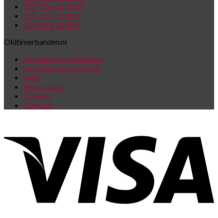
235-70 x 15 103H
195-55 x 13 80H
235-60 x 15 98V
Oldtimerbanden.nl
Algemene voorwaarden
Leveringsvoorwaarden
Shop
My account
Contact
Over ons