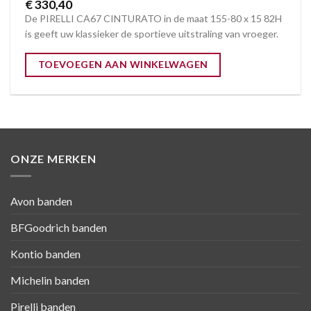
€
330,40
De PIRELLI CA67 CINTURATO in de maat 155-80 x 15 82H
is geeft uw klassieker de sportieve uitstraling van vroeger.
TOEVOEGEN AAN WINKELWAGEN
ONZE MERKEN
Avon banden
BFGoodrich banden
Kontio banden
Michelin banden
Pirelli banden