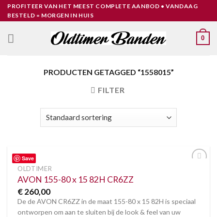
Skip
PROFITEER VAN HET MEEST COMPLETE AANBOD • VANDAAG
BESTELD = MORGEN IN HUIS
to
content
0
PRODUCTEN GETAGGED “1558015”
FILTER
Save
OLDTIMER
Toevoegen
aan
AVON 155-80 x 15 82H CR6ZZ
verlanglijst
€
260,00
De de AVON CR6ZZ in de maat 155-80 x 15 82H is speciaal
ontworpen om aan te sluiten bij de look & feel van uw