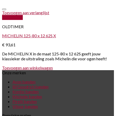
Toevoegen aan verlanglijst
Quick View
OLDTIMER
MICHELIN 125-80 x 12 62S X
€
93,61
De MICHELIN X in de maat 125-80 x 12 62S geeft jouw
klassieker de uitstraling zoals Michelin die voor ogen heeft!
Toevoegen aan winkelwagen
Onze merken
Avon banden
BFGoodrich banden
Kontio banden
Michelin banden
Pirelli banden
Vitour banden
Populaire maten