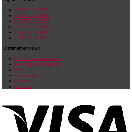
165-80 x 15 86H
155-80 x 15 82H
235-75 x 15 105T
235-70 x 15 103H
195-55 x 13 80H
235-60 x 15 98V
Oldtimerbanden.nl
Algemene voorwaarden
Leveringsvoorwaarden
Shop
My account
Contact
Over ons