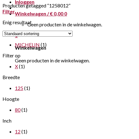
Inloggen
Producten getagged “1258012”
Filter
Winkelwagen /
€
0,00
0
Enig resultaat
Geen producten in de winkelwagen.
0
MICHELIN
(1)
Winkelwagen
Filter op
Geen producten in de winkelwagen.
X
(1)
Breedte
125
(1)
Hoogte
80
(1)
Inch
12
(1)